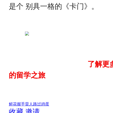
是个 别具一格的《卡门》。
了解更
的留学之旅
鲜花
握手
雷人
路过
鸡蛋
收藏
邀请