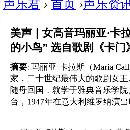
声乐君
›
首页
›
声乐资
美声｜女高音玛丽亚·卡
的小鸟” 选自歌剧《卡门》 ... .
摘要
: 玛丽亚·卡拉斯（Maria 
家，二十世纪最伟大的歌剧女王。1
随母回国，就学于雅典音乐学院。
台，1947年在意大利维罗纳演出歌