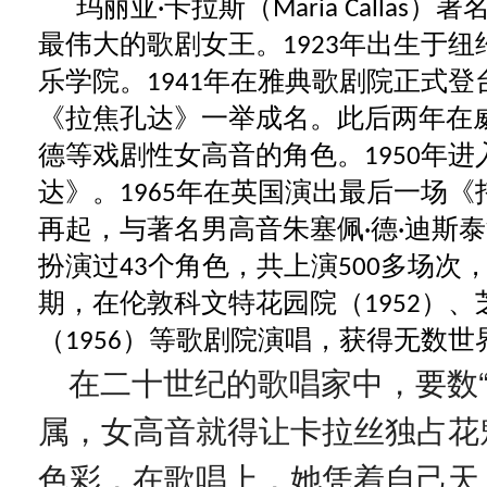
玛丽亚
卡拉斯（
）著
·
Maria Callas
最伟大的歌剧女王。
年出生于纽
1923
乐学院。
年在雅典歌剧院正式登
1941
《拉焦孔达》一举成名。此后两年在
德等戏剧性女高音的角色。
年进
1950
达》。
年在英国演出最后一场《
1965
再起，与著名男高音朱塞佩
德
迪斯泰
·
·
扮演过
个角色，共上演
多场次
43
500
期，在伦敦科文特花园院（
）、
1952
（
）等歌剧院演唱，获得无数世
1956
在二十世纪的歌唱家中，要数
属，女高音就得让卡拉丝独占花
色彩，在歌唱上，她凭着自己天