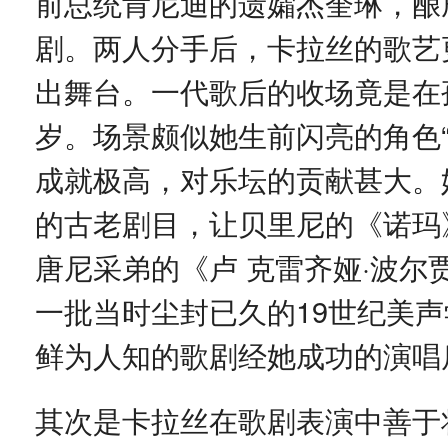
前总统肯尼迪的遗孀杰奎琳，酿
剧。两人分手后，卡拉丝的歌艺
出舞台。一代歌后的收场竟是在
岁。场景颇似她生前闪亮的角色“
成就极高，对乐坛的贡献甚大。
的古老剧目，让贝里尼的《诺玛
唐尼采弟的《卢 克雷齐娅·波
一批当时尘封已久的19世纪美
鲜为人知的歌剧经她成功的演唱
其次是卡拉丝在歌剧表演中善于