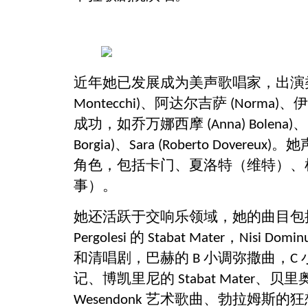
近年她
已
发展成为
美声歌唱家
，出演
、阿达尔吉萨
、
Montecchi)
(Norma)
成功，如乔万娜西摩
、
(Anna) Bolena)
、
。她
Borgia)
Sara (Roberto Dovereux)
角色，包括卡门、夏洛特（维特）、
事）。
她还活跃于交响乐领域，她的曲目包
的
，
Pergolesi
Stabat Mater
Nisi Domin
和清唱剧，巴赫的
小调弥撒曲，
B
C
记、博凯里尼的
、贝里
Stabat Mater
艺术歌曲、勃拉姆斯的狂
Wesendonk