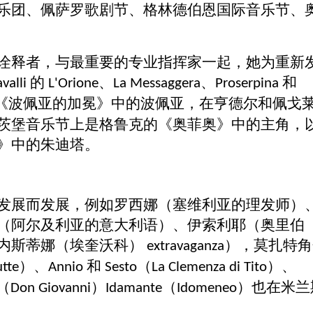
乐团、佩萨罗歌剧节、格林德伯恩国际音乐节、
诠释者，与最重要的专业指挥家一起，她为重新
的
、
、
和
avalli
L'Orione
La Messaggera
Proserpina
《波佩亚的加冕》中的波佩亚，在亨德尔和佩戈
茨堡音乐节上是格鲁克的《奥菲奥》中的主角，
》中的朱迪塔。
发展而发展，例如罗西娜（塞维利亚的理发师）
（阿尔及利亚的意大利语）、伊索利耶（奥里伯
内斯蒂娜（埃奎沃科）
），莫扎特角
extravaganza
）、
和
（
）、
utte
Annio
Sesto
La Clemenza di Tito
（
）
（
）也在米兰
Don Giovanni
Idamante
Idomeneo