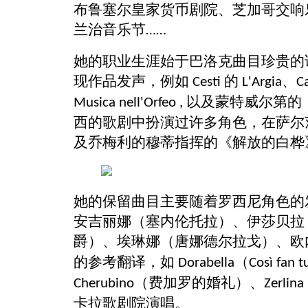
布鲁塞尔皇家货币剧院、芝加哥交响
兰治音乐节
……
她的职业生涯始于巴洛克曲目珍贵的
现作品发声，例如
的
、
Cesti
L'Argia
C
以及蒙特威尔第的
Musica nell'Orfeo ,
西的歌剧中扮演过许多角色，在萨尔
及乔梅利的穆蒂指挥的《解放的白桦
她的保留曲目主要随着罗西尼角色的
安吉丽娜（塞内伦托拉）、伊莎贝拉
爵）、埃琳娜（唐娜德尔拉戈）、欧
的参考翻译，如
（
Dorabella
Così fan t
（费加罗的婚礼）、
Cherubino
Zerlina
卡拉歌剧院演唱
。