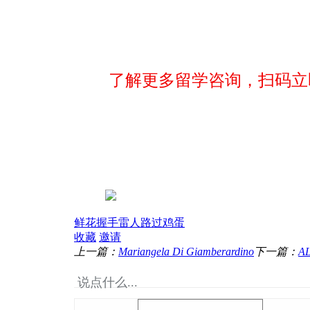
了解更多留学咨询，扫码立
鲜花
握手
雷人
路过
鸡蛋
收藏
邀请
上一篇：
Mariangela Di Giamberardino
下一篇：
A
说点什么...