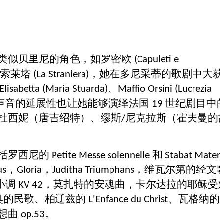
类似贝里尼的角色，如罗密欧
(Capuleti e
伊索莱塔
，她在多尼采蒂的歌剧中大
(La Straniera)
、
Elisabetta (Maria Stuarda)
Maffio Orsini (Lucrezia
声音的延展性也让她能够演绎法国
世纪剧目中
19
杜西妮（唐吉绍特）、缪斯
尼克拉斯（霍夫曼的
/
括罗西尼的
和
Petite Messe solennelle
Stabat Mater
，
，
，维瓦尔第的经文
us
Gloria
Juditha Triumphans
小调
，莫扎特的安魂曲，卡尔达拉的耶稣受
KV 42
奥的民歌、柏辽兹的
、瓦格纳的
L'Enfance du Christ
想曲
。
op.53