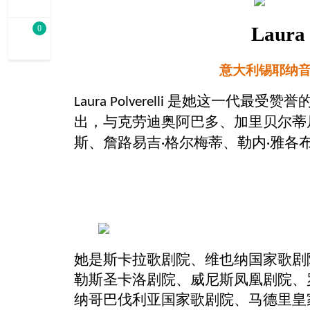
Laura 
0
意大利锡耶纳
是她这一代最受赞誉
Laura Polverelli
出，与克劳迪奥阿巴多、加里贝尔蒂
斯、詹路易吉
格尔梅蒂、勒内
雅各
·
·
她
是斯卡拉歌剧院、维也纳国家歌剧
勒斯圣卡洛剧院、威尼斯凤凰剧院、
纳哥巴伐利亚国家歌剧院、马德里皇