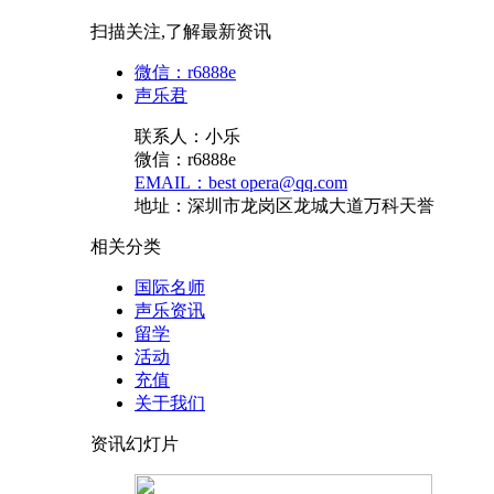
扫描关注,了解最新资讯
微信：r6888e
声乐君
联系人：小乐
微信：r6888e
EMAIL：best opera@qq.com
地址：深圳市龙岗区龙城大道万科天誉
相关分类
国际名师
声乐资讯
留学
活动
充值
关于我们
资讯幻灯片