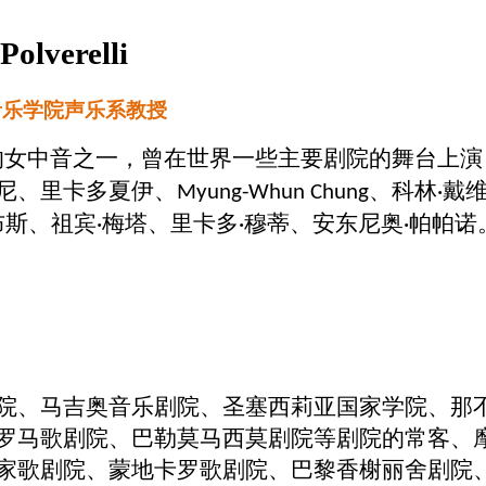
Polverelli
音乐学院声乐系教授
的女中音之一，曾在世界一些主要剧院的舞台上演
尼、里卡多夏伊、
、科林
戴
Myung-Whun Chung
·
布斯、祖宾
梅塔、里卡多
穆蒂、安东尼奥
帕帕诺
·
·
·
院、马吉奥音乐剧院、圣塞西莉亚国家学院、那
罗马歌剧院、巴勒莫马西莫剧院等剧院的常客、
家歌剧院、蒙地卡罗歌剧院、巴黎香榭丽舍剧院