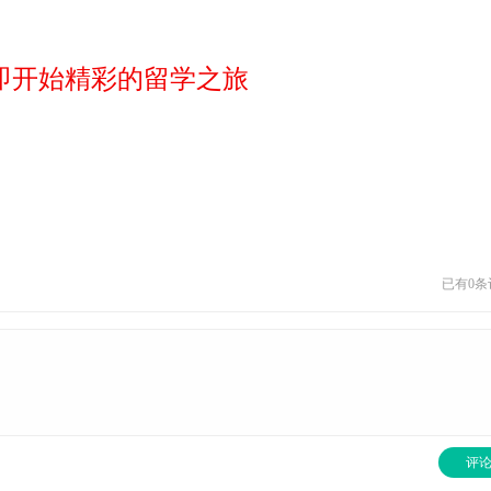
即开始精彩的留学之旅
已有
0
条
评