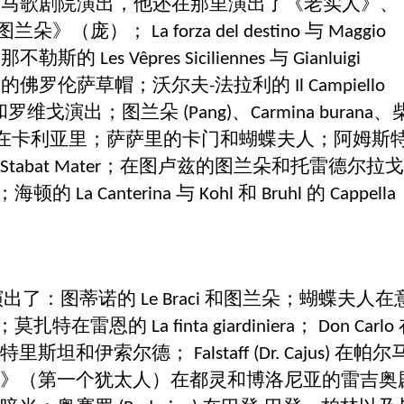
罗马歌剧院演出，他还在那里演出了《老实人》、
图兰朵》（庞）；
与
La forza del destino
Maggio
；那不勒斯的
与
Les Vêpres Siciliennes
Gianluigi
的佛罗伦萨草帽；沃尔夫
法拉利的
o
-
Il Campiello
和罗维戈演出；图兰朵
、
、
(Pang)
Carmina burana
在卡利亚里；萨萨里的卡门和蝴蝶夫人；阿姆斯
；在图卢兹的图兰朵和托雷德尔拉戈
Stabat Mater
；海顿的
与
和
的
La Canterina
Kohl
Bruhl
Cappella
演出了：图蒂诺的
和图兰朵；蝴蝶夫人在
Le Braci
；莫扎特在雷恩的
；
La finta giardiniera
Don Carlo
的特里斯坦和伊索尔德；
在帕尔
Falstaff (Dr. Cajus)
》（第一个犹太人）在都灵和博洛尼亚的雷吉奥