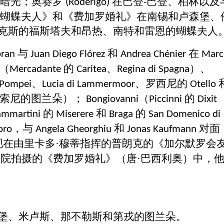
黑暗光；奥赛罗
在巴登
巴登、柏林以及
(Roderigo)
-
《蝴蝶夫人》和《费加罗婚礼》在南锡和卢森堡、
克斯的福斯塔夫和昂热、南特和雷恩的蝴蝶夫人
与
和
在
bran
Juan Diego Flórez
Andrea Chénier
Marc
（
的
、
）、
Mercadante
Caritea
Regina di Spagna
、
、罗西尼的
 Pompei
Lucia di Lammermoor
Otello
布索尼的图兰朵）；
（
的
Bongiovanni
Piccinni
Dixit
的
和
的
ammartini
Miserere
Braga
San Domenico di
，与
和
对面
oro
Angela Gheorghiu
Jonas Kaufmann
现在由里卡多·穆蒂指挥的普朗克的《加尔默罗会
院拍摄的《费加罗婚礼》（唐·巴西利奥）中，
堡、米卢斯、那不勒斯和第戎的图兰朵。