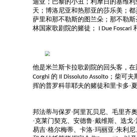
迪亚；巴黎的小丑；利摩日的塞维利
天；博洛尼亚和热那亚的莎乐美；都
萨里和那不勒斯的图兰朵；那不勒斯
林国家歌剧院的赌徒；
I Due Foscari
他是米兰斯卡拉歌剧院的回头客，在
的
；柴可夫
Corghi
Il Dissoluto Assolto
挥的普罗科菲耶夫的赌徒和里卡多·
邦法蒂与保罗
·阿里瓦贝尼、毛里齐奥
·克莱门契克、安德鲁·戴维斯、迭戈
易吉·格尔梅蒂、卡洛·玛丽亚·朱利