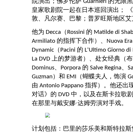
院演出；佛罗伦萨
的无限
Guarnieri
皇家歌剧院一起在日本巡回演出； 
敦、凡尔赛、巴黎；普罗旺斯地区艾
他为
（
的
Decca
Rossini
Matilde di Sha
的指挥下合作）、
Armiliato
Nuova Era
（
的
Dynamic
Pacini
L'Ultimo Giorno di
上的梦游者）、处女经典（
La DVD
、
的
、
Dominus
Porpora
Salve Regina
S
）和
（蝴蝶夫人，饰演
Guzman
EMI
G
由
指挥）。他还出
Antonio Pappano
对话》的
中，以及在斯卡拉歌剧
DVD
在那里与戴安娜·达姆劳演对手戏。
计划包括：巴里的莎乐美和斯特拉斯