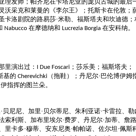
亚理发师；帕齐尼在卡塔尼亚的庞贝古城的最后
灵沃采克和莱曼的《李尔王》；托斯卡在伦敦；
圣卡洛剧院的路易莎·米勒、福斯塔夫和坎迪德；
和
在摩德纳和
在安科纳。
Nabucco
Lucrezia Borgia
那里演出过：
；莎乐美；福斯塔夫；
I Due Foscari
斯基的
（拖鞋）；丹尼尔·巴伦博伊姆
Cherevichki
夏伊指挥的图兰朵。
·贝尼尼、加里·贝尔蒂尼、朱利亚诺·卡雷拉、勒
·法索利斯、加布里埃尔·费罗、丹尼尔·加蒂、詹
尼、里卡多·穆蒂、安东尼奥·帕帕诺、佐尔坦·佩斯