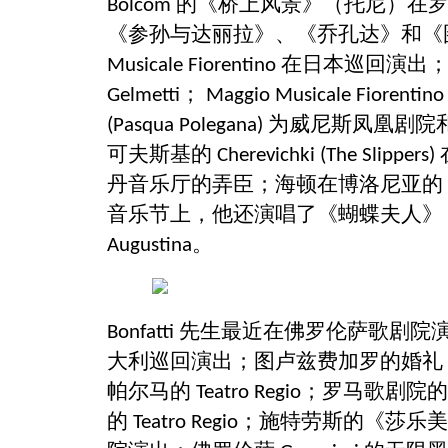
的《桥上风景》（托尼）在
Bolcom
《参孙与达丽拉》、《乔孔达》和《
在日本巡回演出
Musicale Fiorentino
；
Gelmetti
Maggio Musicale Fiorentin
为威尼斯凤凰剧院
(Pasqua Polegana)
可夫斯基的
Cherevichki (The Slippers)
丹音乐厅的弄臣；海顿在博洛尼亚的
音乐节上，他还演唱了《蝴蝶夫人》
。
Augustina
先生最近在佛罗伦萨歌剧院
Bonfatti
大利巡回演出；图卢兹费加罗的婚礼
帕尔马的
；罗马歌剧院
Teatro Regio
的
；施特劳斯的《莎乐美
Teatro Regio