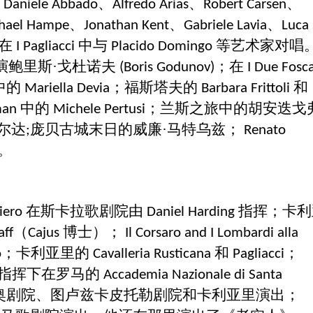
及
、
、
、
Daniele Abbado
Alfredo Arias
Robert Carsen
、
、
、
hael Hampe
Jonathan Kent
Gabriele Lavia
Luca
他在
中与
等艺术家对唱
I Pagliacci
Placido Domingo
演鲍里斯·戈杜诺夫
；在
(Boris Godunov)
I Due Fosca
中的
；福斯塔夫的
和
Mariella Devia
Barbara Frittoli
中的
；兰斯之旅中的胡安迭戈
fman
Michele Pertusi
尔达
庞贝古城末日的威廉·马特乌兹；
;
Renato
。
在斯卡拉歌剧院由
指挥；卡利
niero
Daniel Harding
（
博士）；
aff
Cajus
Il Corsaro and I Lombardi alla
；卡利亚里的
和
；
o
Cavalleria Rusticana
Pagliacci
指挥下在罗马的
Accademia Nazionale di Santa
奥剧院、图卢兹卡皮托勒剧院和卡利亚里演出；