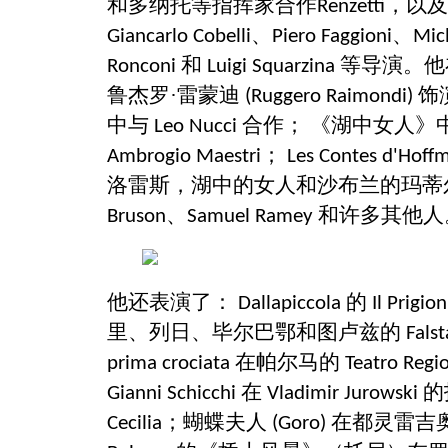
和多纳托等指挥家合作
，以
Renzetti
、
、
Giancarlo Cobelli
Piero Faggioni
Mic
和
等导演。
Ronconi
Luigi Squarzina
鲁杰罗·雷蒙迪
饰
(Ruggero Raimondi)
中与
合作； 《湖中女人》
Leo Nucci
；
Ambrogio Maestri
Les Contes d'Hof
洛雷斯，湖中的女人和沙布兰的玛蒂
、
和许多其他人
Bruson
Samuel Ramey
他还表演了：
的
Dallapiccola
Il Prigio
里、列日、毕尔巴鄂和图卢兹的
Falst
在帕尔马的
prima crociata
Teatro Regi
在
的
Gianni Schicchi
Vladimir Jurowski
；蝴蝶夫人
在都灵雷吉
Cecilia
(Goro)