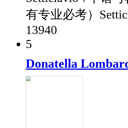
有专业必考）Settic
1394
0
5
Donatella Lombar