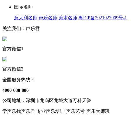
国际名师
意大利名师
声乐名师
美术名师
粤ICP备2021027909号-1
关注我们：声乐君
官方微信1
官方微信2
全国服务热线：
4000-688-886
公司地址：深圳市龙岗区龙城大道万科天誉
学声乐找声乐君-专业声乐培训-声乐艺考-声乐大师班