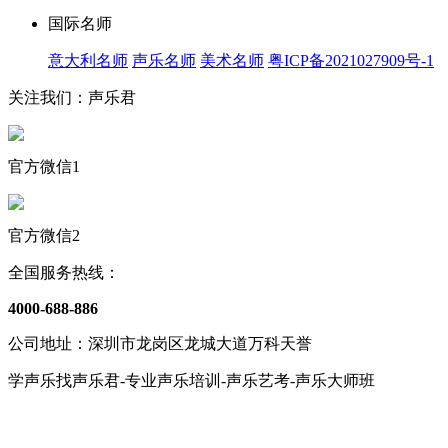
国际名师
意大利名师
声乐名师
美术名师
粤ICP备2021027909号-1
关注我们：声乐君
官方微信1
官方微信2
全国服务热线：
4000-688-886
公司地址：深圳市龙岗区龙城大道万科天誉
学声乐找声乐君-专业声乐培训-声乐艺考-声乐大师班