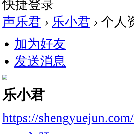
快捷登录
声乐君
›
乐小君
›
个人
加为好友
发送消息
乐小君
https://shengyuejun.com