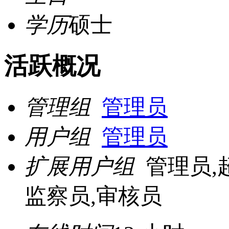
学历
硕士
活跃概况
管理组
管理员
用户组
管理员
扩展用户组
管理员,
监察员,审核员