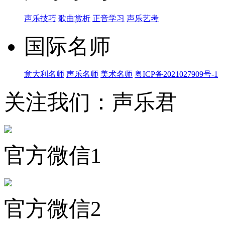
声乐技巧
歌曲赏析
正音学习
声乐艺考
国际名师
意大利名师
声乐名师
美术名师
粤ICP备2021027909号-1
关注我们：声乐君
官方微信1
官方微信2