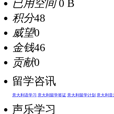
已用空间
0 B
积分
48
威望
0
金钱
46
贡献
0
留学咨讯
意大利语学习
意大利留学签证
意大利留学计划
意大利音
声乐学习