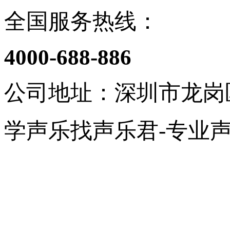
全国服务热线：
4000-688-886
公司地址：深圳市龙岗
学声乐找声乐君-专业声